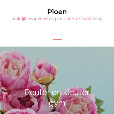
Ga
Pioen
naar
de
praktijk voor coaching en talentontwikkeling
inhoud
Peuter en kleuter
gym