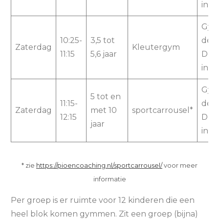
in V
Gym
10:25-
3,5 tot
de
Zaterdag
Kleutergym
11:15
5,6 jaar
Dum
in V
Gym
5 tot en
11:15-
de
Zaterdag
met 10
sportcarrousel*
12:15
Dum
jaar
in V
* zie
https://pioencoaching.nl/sportcarrousel/
voor meer
informatie
Per groep is er ruimte voor 12 kinderen die een
heel blok komen gymmen. Zit een groep (bijna)