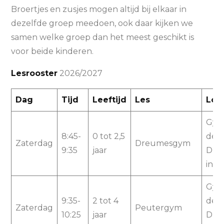
Broertjes en zusjes mogen altijd bij elkaar in
dezelfde groep meedoen, ook daar kijken we
samen welke groep dan het meest geschikt is
voor beide kinderen.
Lesrooster
2026/2027
Dag
Tijd
Leeftijd
Les
Loc
Gym
8:45-
0 tot 2,5
de
Zaterdag
Dreumesgym
9:35
jaar
Dum
in V
Gym
9:35-
2 tot 4
de
Zaterdag
Peutergym
10:25
jaar
Dum