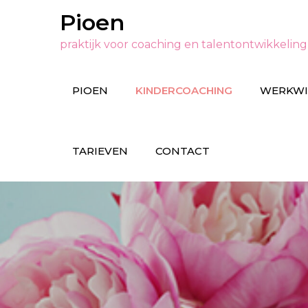
Ga
Pioen
naar
praktijk voor coaching en talentontwikkeling
de
inhoud
PIOEN
KINDERCOACHING
WERKWI
TARIEVEN
CONTACT