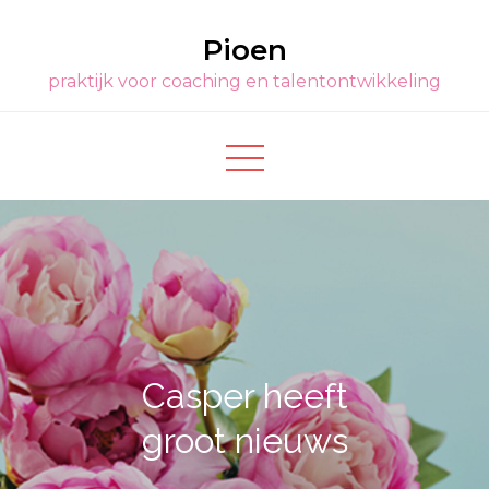
Ga
Pioen
naar
de
praktijk voor coaching en talentontwikkeling
inhoud
Casper heeft
groot nieuws